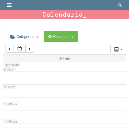
4:00 am
Calendario
5:00 am
6:00 am
Categorías
Etiquetas:
7:00 am
10
Vie
Todo el día
8:00 am
9:00 am
10:00 am
11:00 am