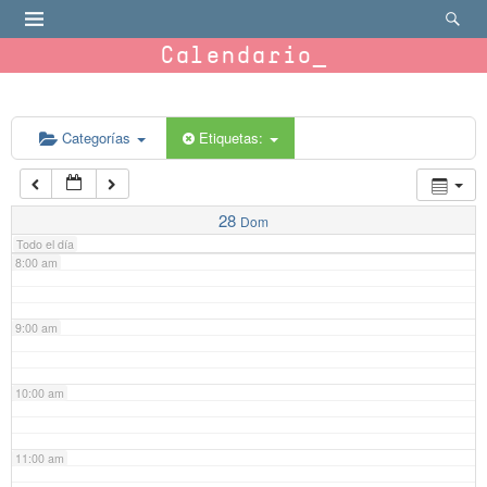
4:00 am
Calendario
5:00 am
6:00 am
Categorías
Etiquetas:
7:00 am
28
Dom
Todo el día
8:00 am
9:00 am
10:00 am
11:00 am