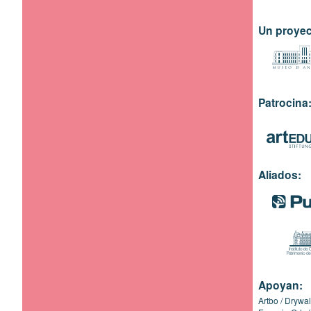
Un proyec
Patrocina
Aliados:
Apoyan:
Artbo
Drywal