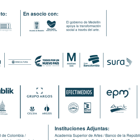
to:
En asocio con:
El gobierno de Medellín
apoya la transformación
social a través del arte.
:
Instituciones Adjuntas:
l de Colombia
Academia Superior de Artes
Banco de la Repúbl