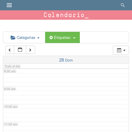
4:00 am
Calendario
5:00 am
6:00 am
Categorías
Etiquetas:
7:00 am
28
Dom
Todo el día
8:00 am
9:00 am
10:00 am
11:00 am