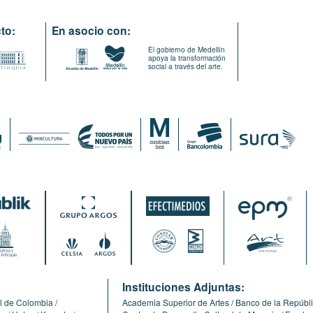
to:
En asocio con:
El gobierno de Medellín
apoya la transformación
social a través del arte.
:
Instituciones Adjuntas:
l de Colombia
Academia Superior de Artes
Banco de la Repúbl