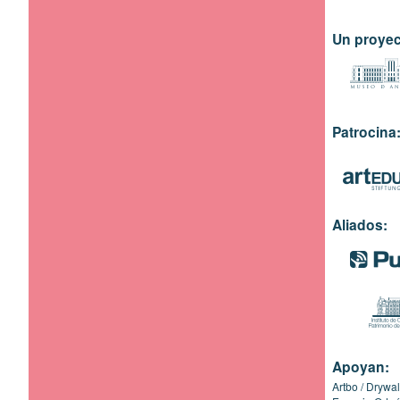
Un proyec
Patrocina
Aliados:
Apoyan:
Artbo
Drywal