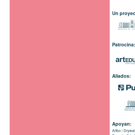
Un proyec
Patrocina
Aliados:
Apoyan:
Artbo
Drywal