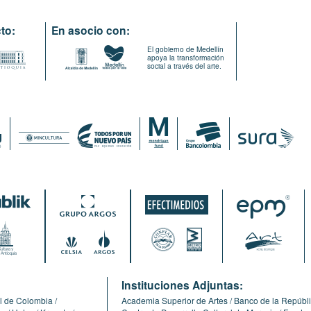
to:
En asocio con:
El gobierno de Medellín
apoya la transformación
social a través del arte.
:
Instituciones Adjuntas:
l de Colombia
Academia Superior de Artes
Banco de la Repúbl