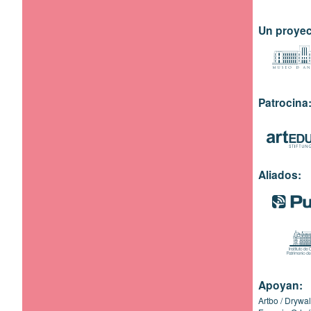
Un proyec
Patrocina
Aliados:
Apoyan:
Artbo
Drywal