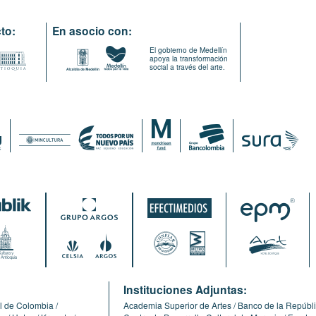
to:
En asocio con:
El gobierno de Medellín
apoya la transformación
social a través del arte.
:
Instituciones Adjuntas:
l de Colombia
Academia Superior de Artes
Banco de la Repúbl