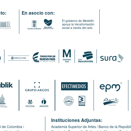
to:
En asocio con:
El gobierno de Medellín
apoya la transformación
social a través del arte.
:
Instituciones Adjuntas:
l de Colombia
Academia Superior de Artes
Banco de la Repúbl