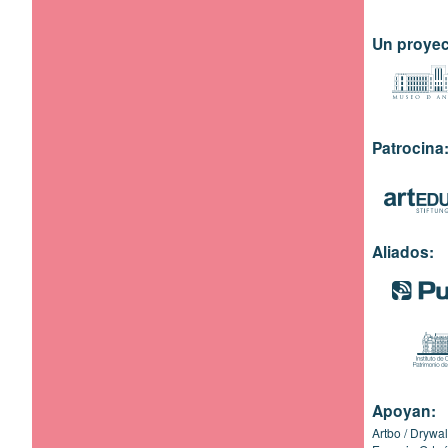
Un proyec
Patrocina
Aliados:
Apoyan:
Artbo
Drywal