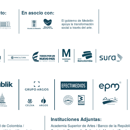
to:
En asocio con:
El gobierno de Medellín
apoya la transformación
social a través del arte.
:
Instituciones Adjuntas:
l de Colombia
Academia Superior de Artes
Banco de la Repúbl