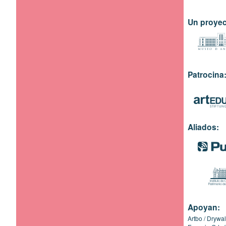
Un proyec
Patrocina
Aliados:
Apoyan:
Artbo
Drywal