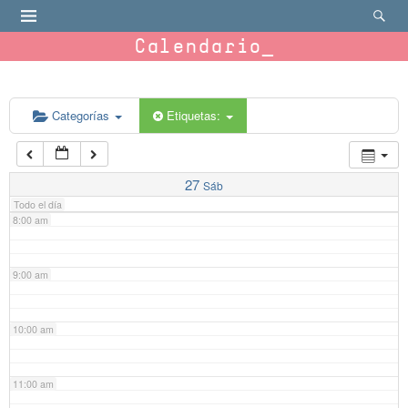
4:00 am
Calendario
5:00 am
6:00 am
Categorías
Etiquetas:
7:00 am
27
Sáb
Todo el día
8:00 am
9:00 am
10:00 am
11:00 am