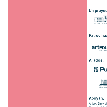
Un proyec
Patrocina
Aliados:
Apoyan:
Artbo
Drywal