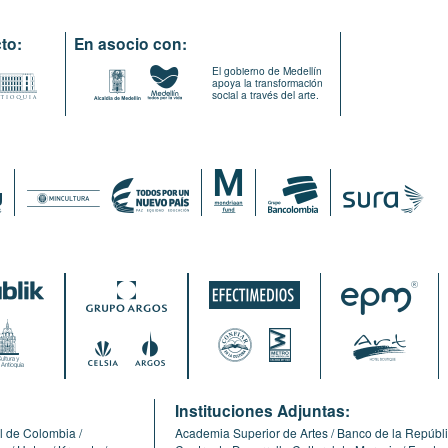
to:
En asocio con:
El gobierno de Medellín
apoya la transformación
social a través del arte.
:
Instituciones Adjuntas:
l de Colombia
Academia Superior de Artes
Banco de la Repúbl