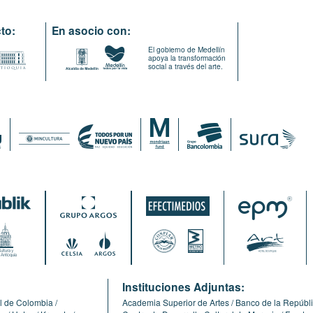
to:
En asocio con:
El gobierno de Medellín
apoya la transformación
social a través del arte.
:
Instituciones Adjuntas:
l de Colombia
Academia Superior de Artes
Banco de la Repúbl