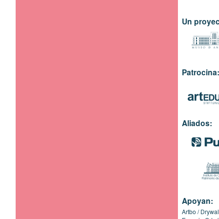
Un proyec
Patrocina
Aliados:
Apoyan:
Artbo
Drywal