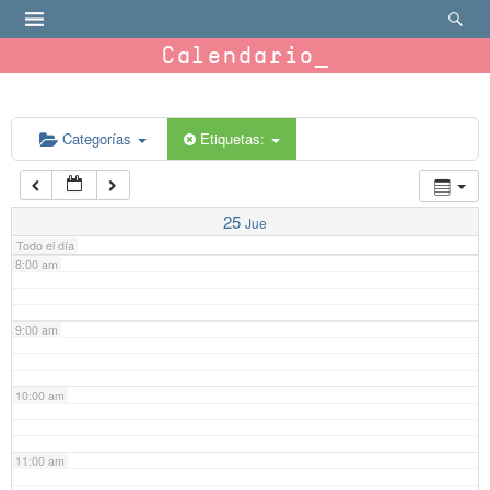
4:00 am
Calendario
5:00 am
6:00 am
Categorías
Etiquetas:
7:00 am
25
Jue
Todo el día
8:00 am
9:00 am
10:00 am
11:00 am