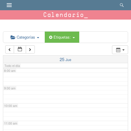
4:00 am
Calendario
5:00 am
6:00 am
Categorías
Etiquetas:
7:00 am
25
Jue
Todo el día
8:00 am
9:00 am
10:00 am
11:00 am