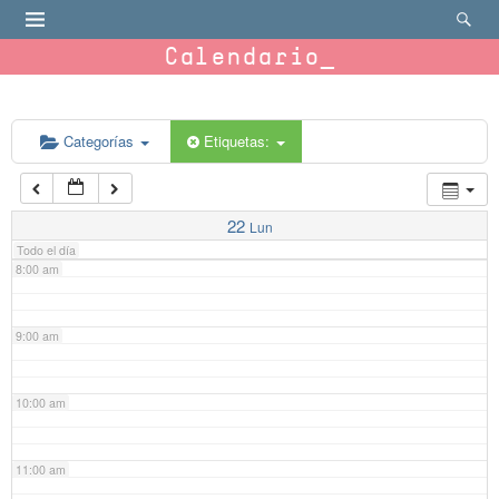
4:00 am
Calendario
5:00 am
6:00 am
Categorías
Etiquetas:
7:00 am
22
Lun
Todo el día
8:00 am
9:00 am
10:00 am
11:00 am