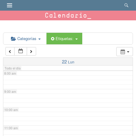
4:00 am
Calendario
5:00 am
6:00 am
Categorías
Etiquetas:
7:00 am
22
Lun
Todo el día
8:00 am
9:00 am
10:00 am
11:00 am