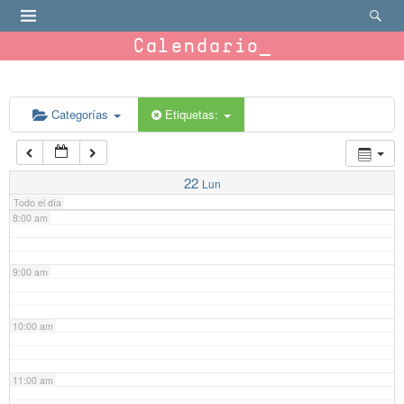
4:00 am
Calendario
5:00 am
6:00 am
Categorías
Etiquetas:
7:00 am
22
Lun
Todo el día
8:00 am
9:00 am
10:00 am
11:00 am