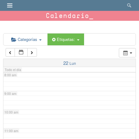
4:00 am
Calendario
5:00 am
6:00 am
Categorías
Etiquetas:
7:00 am
22
Lun
Todo el día
8:00 am
9:00 am
10:00 am
11:00 am