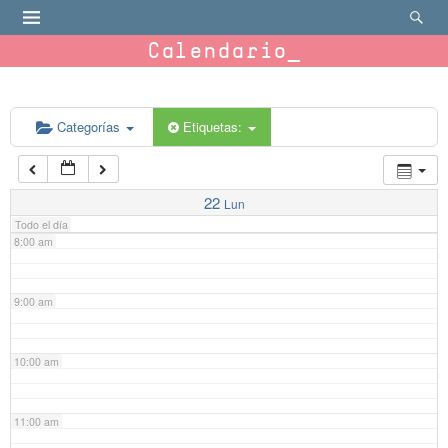
4:00 am
Calendario
5:00 am
6:00 am
Categorías
Etiquetas:
7:00 am
22
Lun
Todo el día
8:00 am
9:00 am
10:00 am
11:00 am