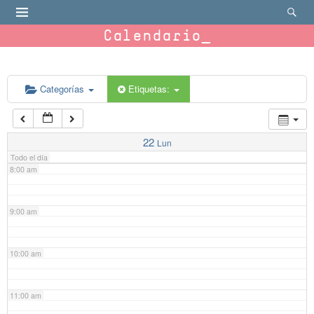
4:00 am
Calendario
5:00 am
6:00 am
Categorías
Etiquetas:
7:00 am
22
Lun
Todo el día
8:00 am
9:00 am
10:00 am
11:00 am