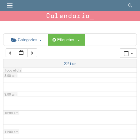
4:00 am
Calendario
5:00 am
6:00 am
Categorías
Etiquetas:
7:00 am
22
Lun
Todo el día
8:00 am
9:00 am
10:00 am
11:00 am