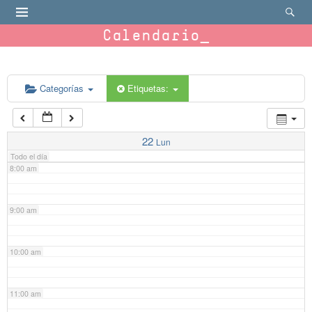
4:00 am
Calendario
5:00 am
6:00 am
Categorías
Etiquetas:
7:00 am
22
Lun
Todo el día
8:00 am
9:00 am
10:00 am
11:00 am