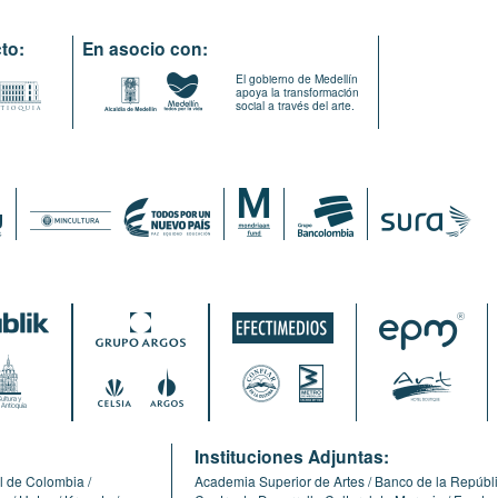
to:
En asocio con:
El gobierno de Medellín
apoya la transformación
social a través del arte.
:
Instituciones Adjuntas:
l de Colombia
Academia Superior de Artes
Banco de la Repúbl