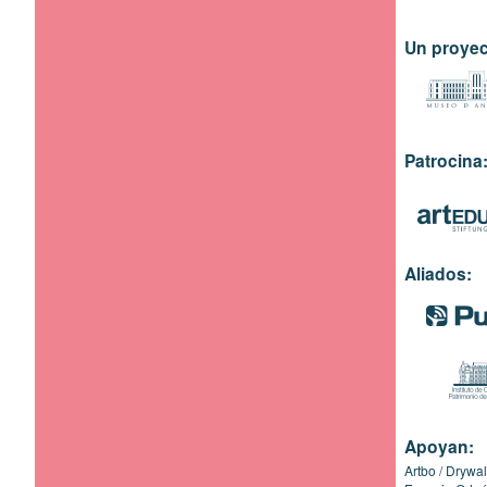
Un proyec
Patrocina
Aliados:
Apoyan:
Artbo
Drywal