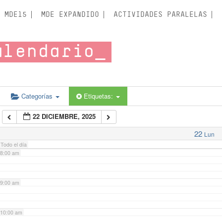
3:00 am
MDE15
MDE EXPANDIDO
ACTIVIDADES PARALELAS
4:00 am
alendario
5:00 am
6:00 am
Categorías
Etiquetas:
22 DICIEMBRE, 2025
7:00 am
22
Lun
Todo el día
8:00 am
9:00 am
10:00 am