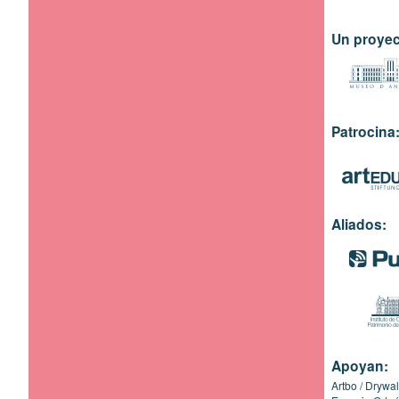
Un proyec
Patrocina
Aliados:
Apoyan:
Artbo
Drywal