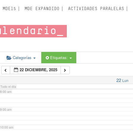
3:00 am
MDE15
MDE EXPANDIDO
ACTIVIDADES PARALELAS
4:00 am
alendario
5:00 am
6:00 am
Categorías
Etiquetas:
22 DICIEMBRE, 2025
7:00 am
22
Lun
Todo el día
8:00 am
9:00 am
10:00 am