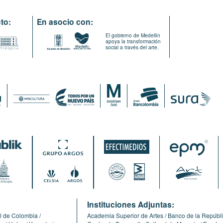
to:
En asocio con:
El gobierno de Medellín
apoya la transformación
social a través del arte.
:
Instituciones Adjuntas:
l de Colombia
Academia Superior de Artes
Banco de la Repúbl