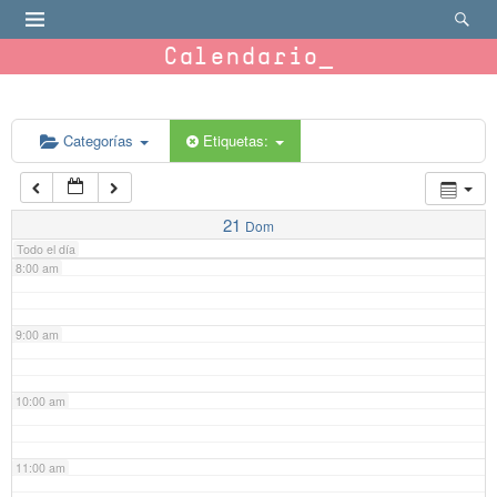
4:00 am
Calendario
5:00 am
6:00 am
Categorías
Etiquetas:
7:00 am
21
Dom
Todo el día
8:00 am
9:00 am
10:00 am
11:00 am