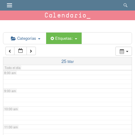
4:00 am
Calendario
5:00 am
6:00 am
Categorías
Etiquetas:
7:00 am
25
Mar
Todo el día
8:00 am
9:00 am
10:00 am
11:00 am