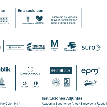
to:
En asocio con:
El gobierno de Medellín
apoya la transformación
social a través del arte.
:
Instituciones Adjuntas:
l de Colombia
Academia Superior de Artes
Banco de la Repúbl