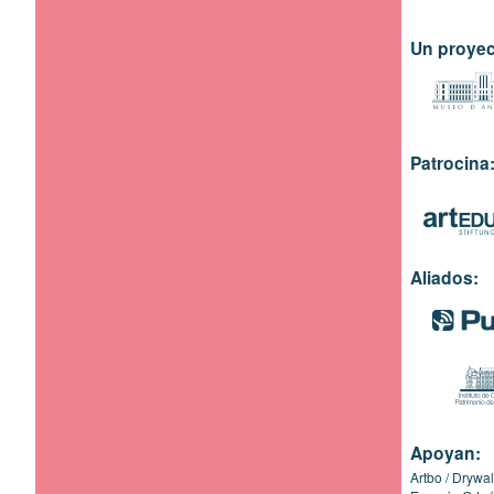
Un proyec
Patrocina
Aliados:
Apoyan:
Artbo
Drywal