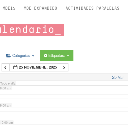
3:00 am
MDE15
MDE EXPANDIDO
ACTIVIDADES PARALELAS
4:00 am
alendario
5:00 am
6:00 am
Categorías
Etiquetas:
25 NOVIEMBRE, 2025
7:00 am
25
Mar
Todo el día
8:00 am
9:00 am
10:00 am