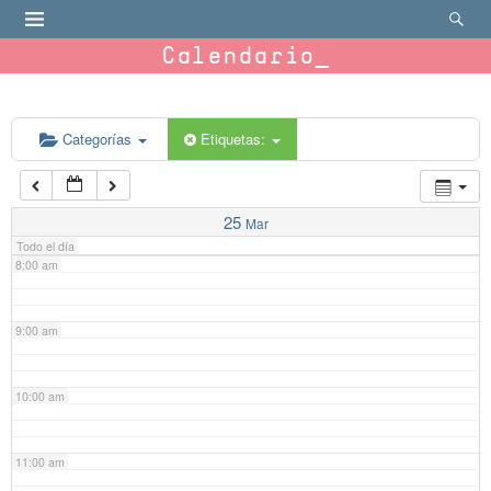
4:00 am
Calendario
5:00 am
6:00 am
Categorías
Etiquetas:
7:00 am
25
Mar
Todo el día
8:00 am
9:00 am
10:00 am
11:00 am