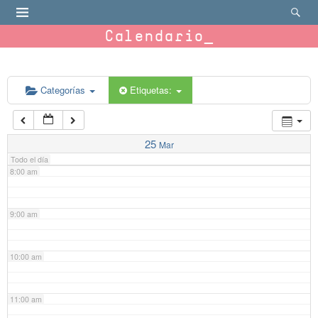
4:00 am
Calendario
5:00 am
6:00 am
Categorías
Etiquetas:
7:00 am
25
Mar
Todo el día
8:00 am
9:00 am
10:00 am
11:00 am