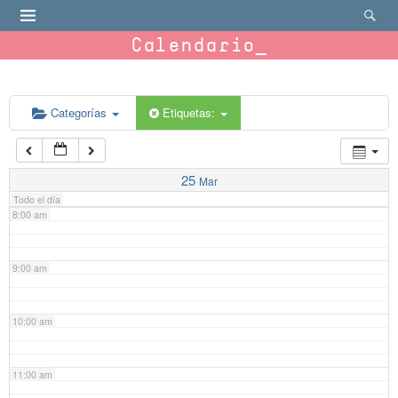
4:00 am
Calendario
5:00 am
6:00 am
Categorías
Etiquetas:
7:00 am
25
Mar
Todo el día
8:00 am
9:00 am
10:00 am
11:00 am