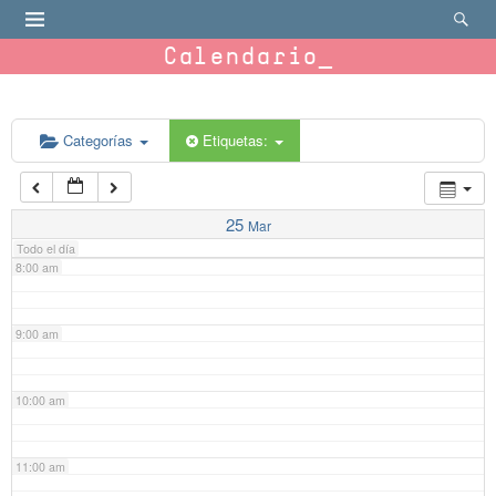
4:00 am
Calendario
5:00 am
6:00 am
Categorías
Etiquetas:
7:00 am
25
Mar
Todo el día
8:00 am
9:00 am
10:00 am
11:00 am