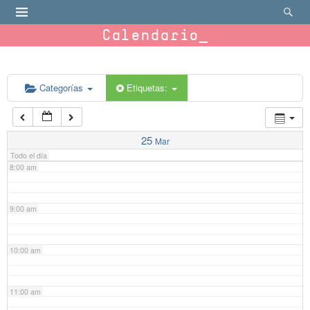
4:00 am
Calendario
5:00 am
6:00 am
Categorías
Etiquetas:
7:00 am
25
Mar
Todo el día
8:00 am
9:00 am
10:00 am
11:00 am