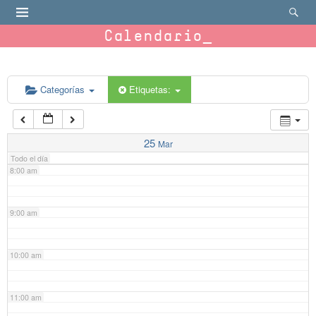
4:00 am
Calendario
5:00 am
6:00 am
Categorías
Etiquetas:
7:00 am
25
Mar
Todo el día
8:00 am
9:00 am
10:00 am
11:00 am