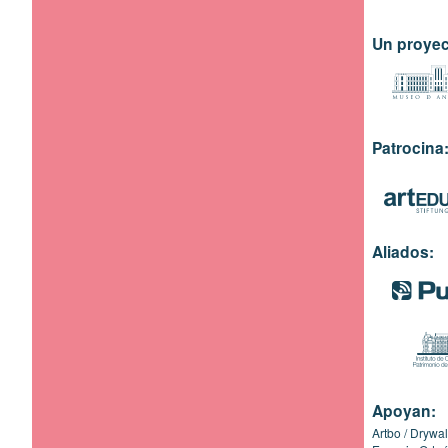
Un proyec
Patrocina
Aliados:
Apoyan:
Artbo
Drywal