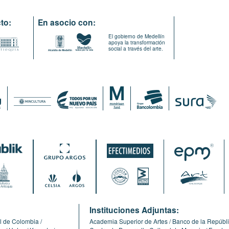
to:
En asocio con:
El gobierno de Medellín
apoya la transformación
social a través del arte.
:
Instituciones Adjuntas:
l de Colombia
Academia Superior de Artes
Banco de la Repúbl