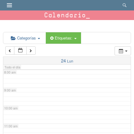
4:00 am
Calendario
5:00 am
6:00 am
Categorías
Etiquetas:
7:00 am
24
Lun
Todo el día
8:00 am
9:00 am
10:00 am
11:00 am