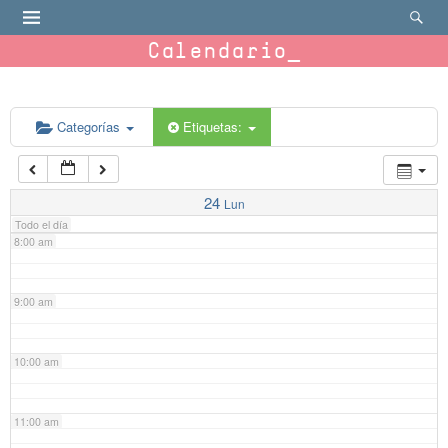
4:00 am
Calendario
5:00 am
6:00 am
Categorías
Etiquetas:
7:00 am
24
Lun
Todo el día
8:00 am
9:00 am
10:00 am
11:00 am