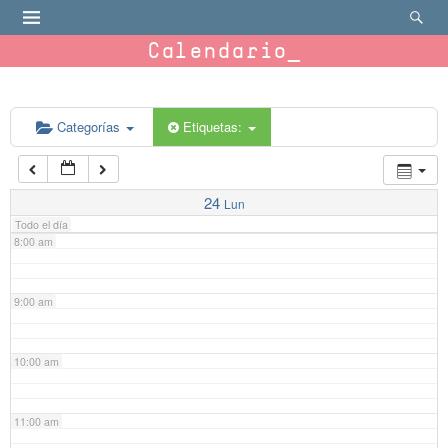
4:00 am
Calendario
5:00 am
6:00 am
Categorías
Etiquetas:
7:00 am
24
Lun
Todo el día
8:00 am
9:00 am
10:00 am
11:00 am