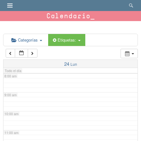
4:00 am
Calendario
5:00 am
6:00 am
Categorías
Etiquetas:
7:00 am
24
Lun
Todo el día
8:00 am
9:00 am
10:00 am
11:00 am