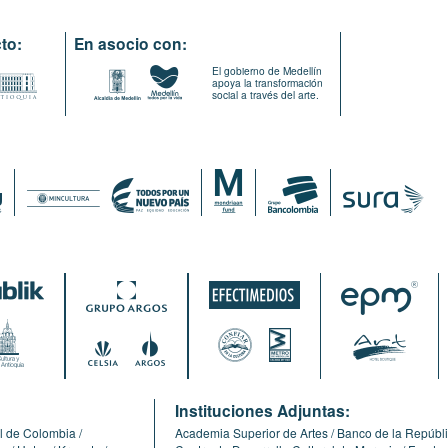
to:
En asocio con:
El gobierno de Medellín
apoya la transformación
social a través del arte.
:
Instituciones Adjuntas:
l de Colombia
Academia Superior de Artes
Banco de la Repúbl