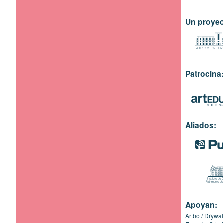
Un proyec
Patrocina
Aliados:
Apoyan:
Artbo
Drywal