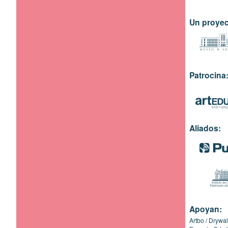
Un proyec
Patrocina
Aliados:
Apoyan:
Artbo
Drywal