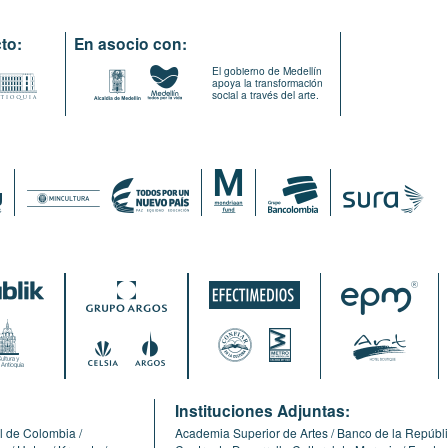
to:
En asocio con:
El gobierno de Medellín
apoya la transformación
social a través del arte.
:
Instituciones Adjuntas:
l de Colombia
Academia Superior de Artes
Banco de la Repúbl