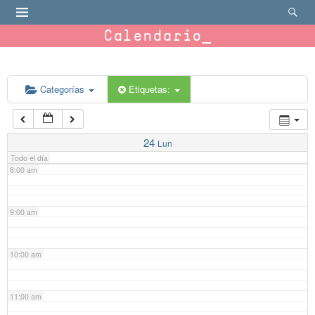
4:00 am
Calendario
5:00 am
6:00 am
Categorías
Etiquetas:
7:00 am
24
Lun
Todo el día
8:00 am
9:00 am
10:00 am
11:00 am