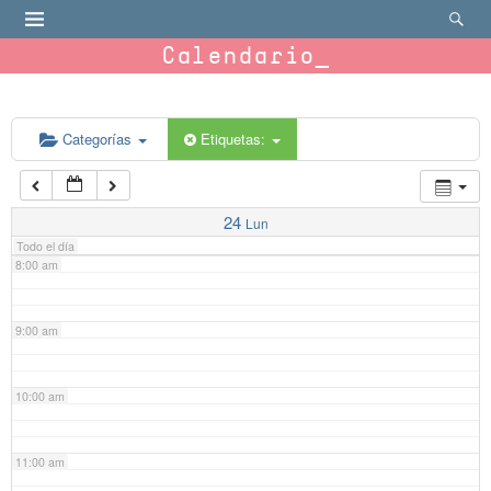
4:00 am
Calendario
5:00 am
6:00 am
Categorías
Etiquetas:
7:00 am
24
Lun
Todo el día
8:00 am
9:00 am
10:00 am
11:00 am