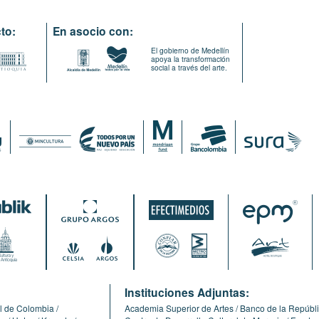
to:
En asocio con:
El gobierno de Medellín
apoya la transformación
social a través del arte.
:
Instituciones Adjuntas:
l de Colombia
Academia Superior de Artes
Banco de la Repúbl