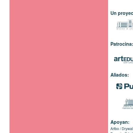
Un proyec
Patrocina
Aliados:
Apoyan:
Artbo
Drywal