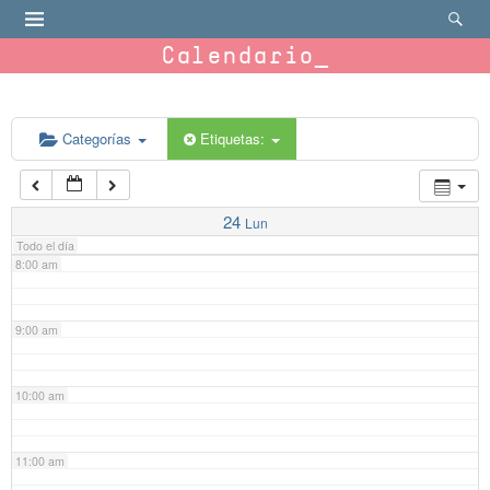
4:00 am
Calendario
5:00 am
6:00 am
Categorías
Etiquetas:
7:00 am
24
Lun
Todo el día
8:00 am
9:00 am
10:00 am
11:00 am