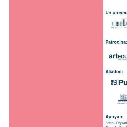
Un proyec
Patrocina
Aliados:
Apoyan:
Artbo
Drywal