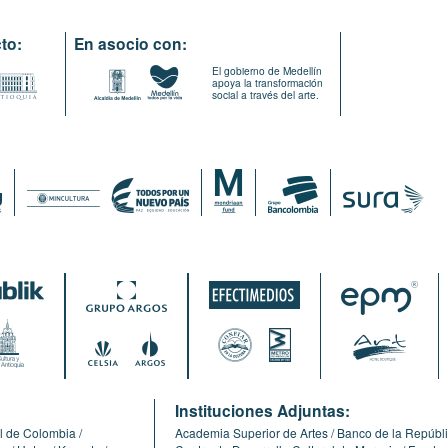
to:
En asocio con:
El gobierno de Medellín
apoya la transformación
social a través del arte.
:
Instituciones Adjuntas:
l de Colombia
Academia Superior de Artes
Banco de la Repúbl