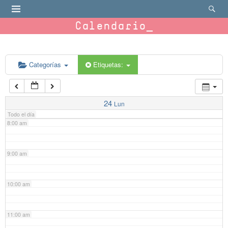
4:00 am
Calendario
5:00 am
6:00 am
Categorías
Etiquetas:
7:00 am
24
Lun
Todo el día
8:00 am
9:00 am
10:00 am
11:00 am