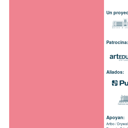
Un proyec
Patrocina
Aliados:
Apoyan:
Artbo
Drywal