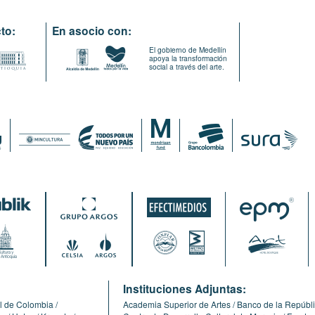
to:
En asocio con:
El gobierno de Medellín
apoya la transformación
social a través del arte.
:
Instituciones Adjuntas:
l de Colombia
Academia Superior de Artes
Banco de la Repúbl