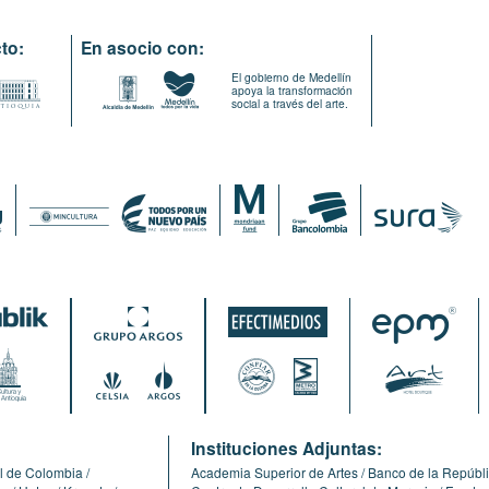
to:
En asocio con:
El gobierno de Medellín
apoya la transformación
social a través del arte.
:
Instituciones Adjuntas:
l de Colombia
Academia Superior de Artes
Banco de la Repúbl