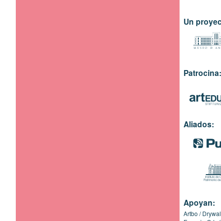
Un proyec
Patrocina
Aliados:
Apoyan:
Artbo
Drywal