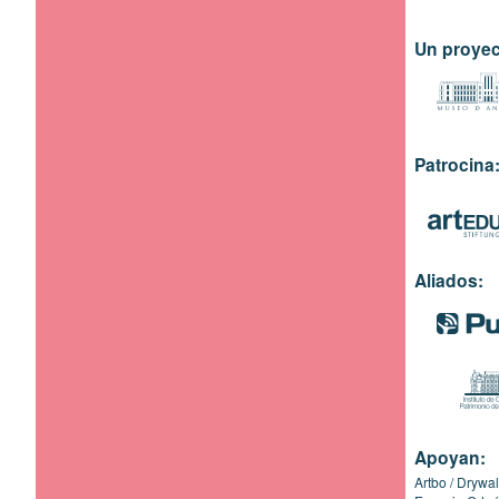
Un proyec
Patrocina
Aliados:
Apoyan:
Artbo
Drywal