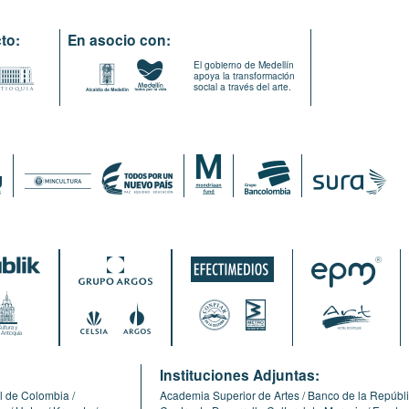
to:
En asocio con:
El gobierno de Medellín
apoya la transformación
social a través del arte.
:
Instituciones Adjuntas:
l de Colombia
Academia Superior de Artes
Banco de la Repúbl