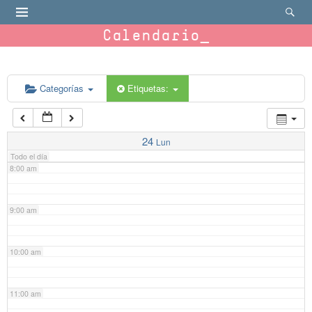
4:00 am
Calendario
5:00 am
6:00 am
Categorías
Etiquetas:
7:00 am
24
Lun
Todo el día
8:00 am
9:00 am
10:00 am
11:00 am